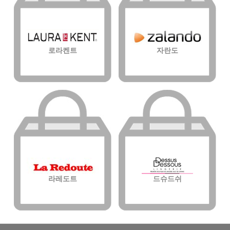
로라켄트
자란도
라레도트
드슈드쉬