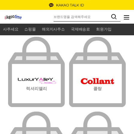
사주세요
쇼핑몰
해외지사주소
국제배송료
회원가입
럭셔리앨리
콜랑