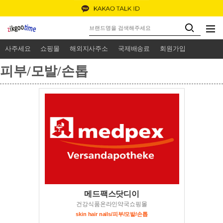
사주세요
쇼핑몰
해외지사주소
국제배송료
회원가입
피부/모발/손톱
메드팩스닷디이
건강식품온라인약국쇼핑몰
skin hair nails/피부/모발/손톱