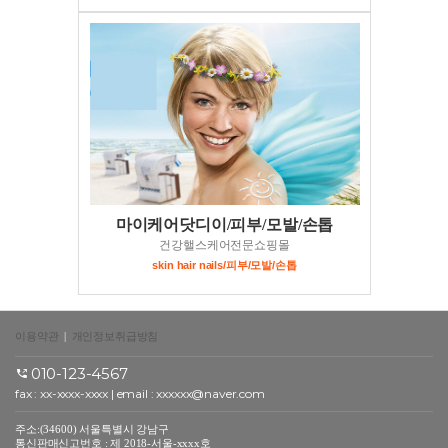
마이케어닷디이/피부/모발/손톱
건강핼스케어전문쇼핑몰
skin hair nails/피부/모발/손톱
이용약관
|
개인정보취급방침
010-123-4567
fax : xx-xxxx-xxxx | email : xxxxxx@naver.com
주소:(34600) 서울특별시 강남구
통신판매신고번호 : 제 2018-서울-xxxx호