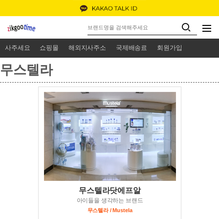
사주세요
쇼핑몰
해외지사주소
국제배송료
회원가입
무스텔라
무스텔라닷에프알
아이들을 생각하는 브랜드
무스텔라 / Mustela