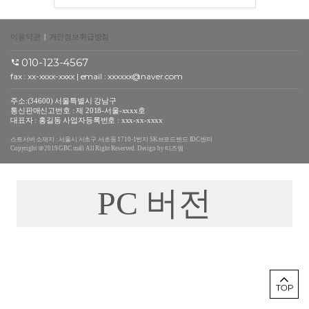
이용약관
|
개인정보취급방침
010-123-4567
fax : xx-xxxx-xxxx | email : xxxxxx@naver.com
주소:(34600) 서울특별시 강남구
통신판매신고번호 : 제 2018-서울-xxxx호
대표자 : 홍길동 사업자등록번호 : xxx-xx-xxxx
스트서버 소재지 : 서울시 서초구 서초동 1710-1번지 SK브로드밴드 IDC센터
Copyright ＠2019 GBC mall All Right Reserved. Design by 티즈엠
PC 버전