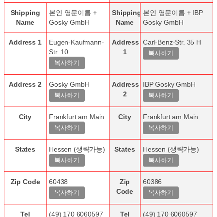
Shipping
본인 영문이름 +
Shipping
본인 영문이름 + IBP
Name
Gosky GmbH
Name
Gosky GmbH
Address 1
Eugen-Kaufmann-
Address
Carl-Benz-Str. 35 H
Str. 10
1
Address 2
Gosky GmbH
Address
IBP Gosky GmbH
2
City
Frankfurt am Main
City
Frankfurt am Main
States
Hessen (생략가능)
States
Hessen (생략가능)
Zip Code
60438
Zip
60386
Code
Tel
(49) 170 6060597
Tel
(49) 170 6060597