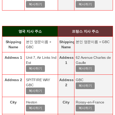
영국 지사 주소
프랑스 지사 주소
Shipping
본인 영문이름 +
Shipping
본인 영문이름 + GBC
Name
GBC
Name
Address 1
Unit 7, Air Links Ind
Address
62 Avenue Charles de
Est
1
Gaulle
Address 2
SPITFIRE WAY
Address
GBC
GBC
2
City
Heston
City
Roissy-en-France