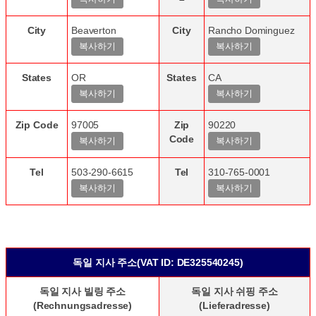
City
Beaverton
City
Rancho Dominguez
States
OR
States
CA
Zip Code
97005
Zip
90220
Code
Tel
503-290-6615
Tel
310-765-0001
독일 지사 주소(VAT ID: DE325540245)
독일 지사 빌링 주소
독일 지사 쉬핑 주소
(Rechnungsadresse)
(Lieferadresse)