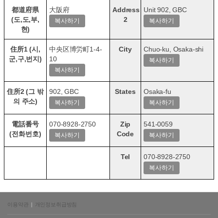
都道府県
大阪府
Address
Unit 902, GBC
(도,도,부,
2
현)
住所1 (시,
中央区博労町1-4-
City
Chuo-ku, Osaka-shi
군,구,번지)
10
住所2 (그 밖
902
, GBC
States
Osaka-fu
의 주소)
電話番号
070-8928-2750
Zip
541-0059
(전화번호)
Code
Tel
070-8928-2750
이용약관
|
개인정보취급방침