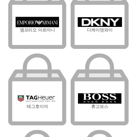
엠프리오 아르마니
디케이앤와이
태그호이어
휴고보스