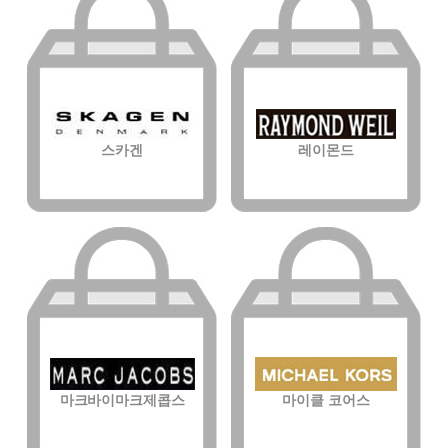
스카겐
레이몬드
마크바이마크제콥스
마이클 코어스