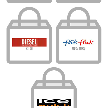
디젤
플릭플락