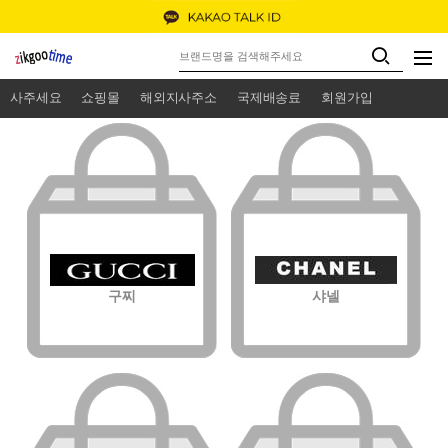
사주세요
쇼핑몰
해외지사주소
국제배송료
회원가입
구찌
샤넬