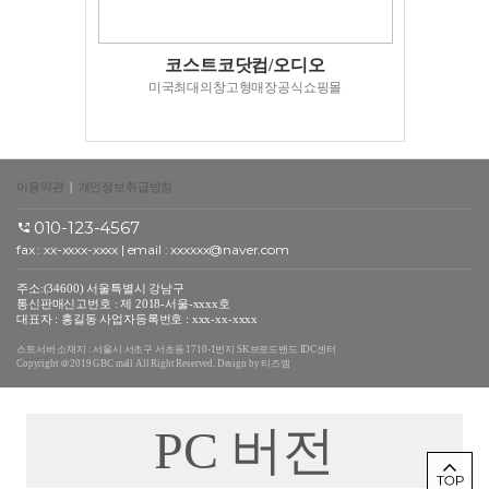
코스트코닷컴/오디오
미국최대의창고형매장공식쇼핑몰
이용약관
|
개인정보취급방침
010-123-4567
fax : xx-xxxx-xxxx | email : xxxxxx@naver.com
주소:(34600) 서울특별시 강남구
통신판매신고번호 : 제 2018-서울-xxxx호
대표자 : 홍길동 사업자등록번호 : xxx-xx-xxxx
스트서버 소재지 : 서울시 서초구 서초동 1710-1번지 SK브로드밴드 IDC센터
Copyright ＠2019 GBC mall All Right Reserved. Design by 티즈엠
PC 버전